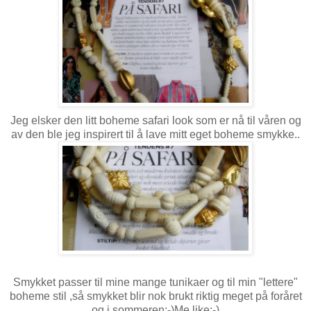
Jeg elsker den litt boheme safari look som er nå til våren og
av den ble jeg inspirert til å lave mitt eget boheme smykke..
Smykket passer til mine mange tunikaer og til min "lettere"
boheme stil ,så smykket blir nok brukt riktig meget på foråret
og i sommeren:-)Me like:-)