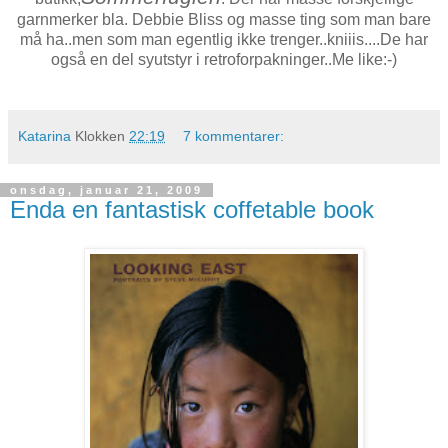
garnmerker bla. Debbie Bliss og masse ting som man bare
må ha..men som man egentlig ikke trenger..kniiis....De har
også en del syutstyr i retroforpakninger..Me like:-)
Katarina
Klokken
22:19
7 kommentarer:
onsdag, januar 21, 2009
Enda en fantastisk coffetable book