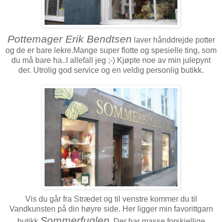
Pottemager Erik Bendtsen
laver hånddrejde potter
og de er bare lekre.Mange super flotte og spesielle ting, som
du må bare ha..I allefall jeg ;-) Kjøpte noe av min julepynt
der. Utrolig god service og en veldig personlig butikk.
Vis du går fra Strædet og til venstre kommer du til
Vandkunsten på din høyre side. Her ligger min favorittgarn
Sommerfuglen
butikk,
. Der har masse forskjellige