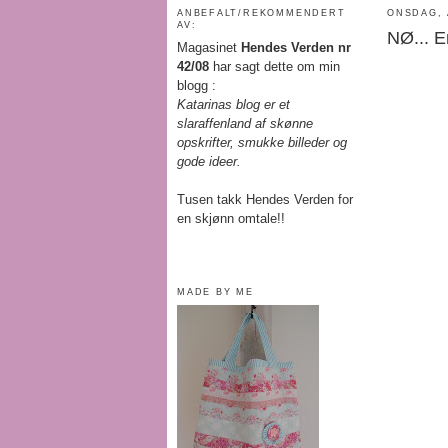
ANBEFALT/REKOMMENDERT
ONSDAG, 
AV:
NØ... En
Magasinet
Hendes Verden nr
42/08
har sagt dette om min
blogg :
Katarinas blog er et
slaraffenland af skønne
opskrifter, smukke billeder og
gode ideer.
Tusen takk Hendes Verden for
en skjønn omtale!!
MADE BY ME