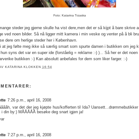
Foto: Katarina Trzaska
mange steder jeg gjerne skulle ha vist dere,men det er så kijpt å bare skrive a
ge ved noen bilder. Så nå ligger mitt kamera i min veske og venter på å bli bruk
pse dere om herlige steder her i København.
 at jeg følte meg ikke så særlig smart som spurte damen i butikken om jeg 
hun syns det var en super ide (forståelig = reklame :-) )... Så her er det noen 
arverike butikken :-) Kan absolutt anbefales for dem som liker farger. :-)
 AV
KATARINA
KLOKKEN
16:54
MMENTARER:
tte
7:26 p.m., april 16, 2008
åååh, var det der jeg kjøpte hus/kofferten til Ida? Uansett...drømmebutikker
 i din by:) MÅÅÅÅÅ besøke deg snart igjen ja!
var
tte
7:27 p.m., april 16, 2008