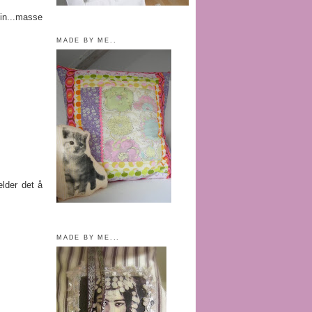
in...masse
MADE BY ME..
elder det å
MADE BY ME...