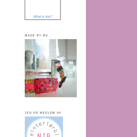
What is this?
MADE BY ME..
JEG ER MEDLEM AV