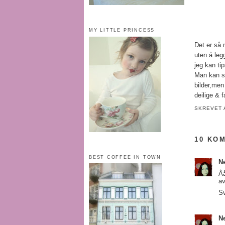
MY LITTLE PRINCESS
Det er så 
uten å leg
jeg kan ti
Man kan si
bilder,men 
deilige & f
SKREVET
10 KO
BEST COFFEE IN TOWN
Ne
Åå
av
S
Ne