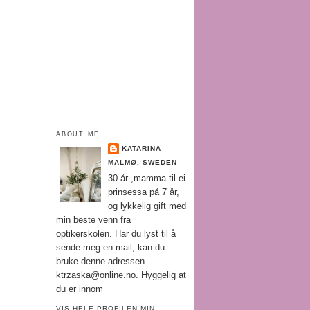
ABOUT ME
KATARINA
MALMØ, SWEDEN
30 år ,mamma til ei
prinsessa på 7 år,
og lykkelig gift med
min beste venn fra
optikerskolen. Har du lyst til å
sende meg en mail, kan du
bruke denne adressen
ktrzaska@online.no. Hyggelig at
du er innom
VIS HELE PROFILEN MIN