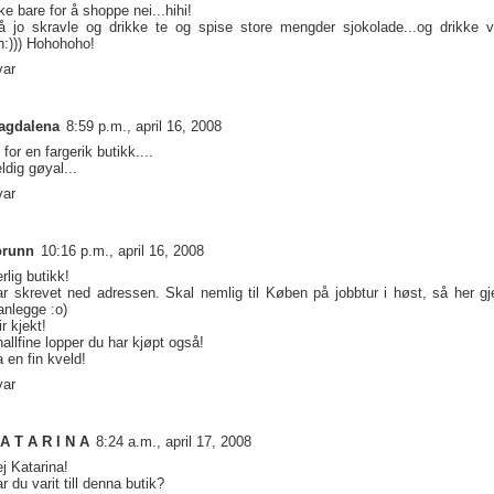
ke bare for å shoppe nei...hihi!
 jo skravle og drikke te og spise store mengder sjokolade...og drikke v
n:))) Hohohoho!
var
agdalena
8:59 p.m., april 16, 2008
 for en fargerik butikk....
ldig gøyal...
var
orunn
10:16 p.m., april 16, 2008
rlig butikk!
r skrevet ned adressen. Skal nemlig til Køben på jobbtur i høst, så her gj
anlegge :o)
ir kjekt!
allfine lopper du har kjøpt også!
 en fin kveld!
var
A T A R I N A
8:24 a.m., april 17, 2008
j Katarina!
r du varit till denna butik?