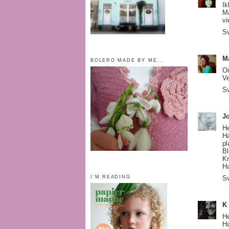
Ik
Må
vi
S
M
BOLERO MADE BY ME...
Oi
Ve
S
J
He
Ha
pl
Bl
Kn
Ha
I'M READING
S
K 
He
Ha