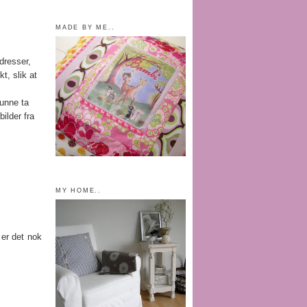
MADE BY ME..
dresser,
t, slik at
kunne ta
bilder fra
MY HOME..
 er det nok