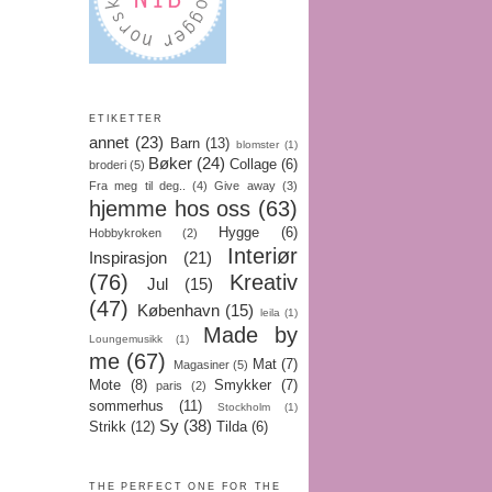
ETIKETTER
annet
(23)
Barn
(13)
blomster
(1)
Bøker
(24)
Collage
(6)
broderi
(5)
Fra meg til deg..
(4)
Give away
(3)
hjemme hos oss
(63)
Hygge
(6)
Hobbykroken
(2)
Interiør
Inspirasjon
(21)
(76)
Kreativ
Jul
(15)
(47)
København
(15)
leila
(1)
Made by
Loungemusikk
(1)
me
(67)
Mat
(7)
Magasiner
(5)
Mote
(8)
Smykker
(7)
paris
(2)
sommerhus
(11)
Stockholm
(1)
Sy
(38)
Strikk
(12)
Tilda
(6)
THE PERFECT ONE FOR THE